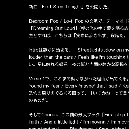
新曲「First Step Tonight」を公開した。
Bedroom Pop / Lo-fi Pop の文脈で、
「Dreaming Out Loud」(朝の光の中で夢
だとすれば、こちらは「実際に歩き出す」段階だ。
Introは静かに始まる。「Streetlights glow on my ski
louder than the cars / Feels like I'm
い。星に触れる感覚。夜の街と内面の静かな高揚を
Verse 1で、これまで動けなかった理由が出てくる。「I've been
'round my fear / Every 'maybe' that I sa
恐怖の周りをぐるぐる回って、「いつかね」って言
のものだ。
そしてChorus、この曲の最大フック「First step tonight /
faith / And a little light / I'm moving / I'm mov