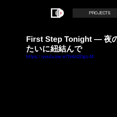
PROJECTS
First Step Tonig
たいに紐結んで
https://youtu.be/e7N4n20go-M