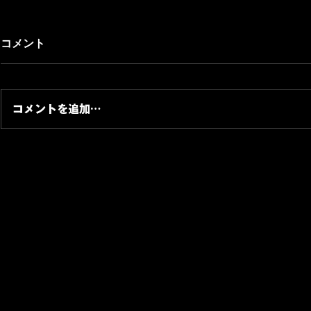
【30分トレ
コメント
はラダー・
プレスを複
納屋のトレー
さんフット
成し、いよい
コメントを追加…
グ。ラダー・
レスを組み合
と筋力の両方
【予告】メンバーシップ限定
す。
「投資家への道」を準備して
います｜100万円から4年で1
億円を目指す記録