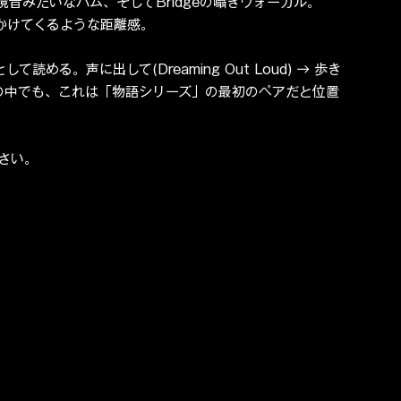
音みたいなハム、そしてBridgeの囁きヴォーカル。
しかけてくるような距離感。
して読める。声に出して(Dreaming Out Loud) → 歩き
EMAN名義の中でも、これは「物語シリーズ」の最初のペアだと位置
さい。