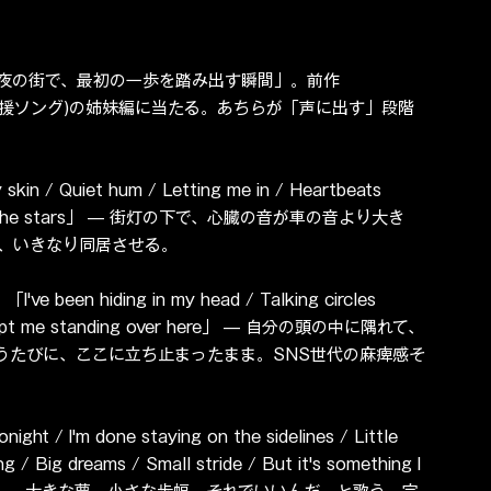
テーマは「夜の街で、最初の一歩を踏み出す瞬間」。前作
を語る応援ソング)の姉妹編に当たる。あちらが「声に出す」段階
n / Quiet hum / Letting me in / Heartbeats 
 touching the stars」 — 街灯の下で、心臓の音が車の音より大き
、いきなり同居させる。
 hiding in my head / Talking circles 
id / Kept me standing over here」 — 自分の頭の中に隅れて、
うたびに、ここに立ち止まったまま。SNS世代の麻痺感そ
 I'm done staying on the sidelines / Little 
ing / Big dreams / Small stride / But it's something I 