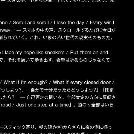
l stride」 — 大きな夢、小さな歩幅。それでいいんだ、と歌う。完
Scroll and scroll / I lose the day / Every win I 
age fade away」 — スマホの中の声、スクロールするたびに今日が
削られていく。これ、いまの若い世代の現実そのものだ。
hope like sneakers / Put them on and 
に紐結んで、それを履いて歩き出す。希望は祈るものじゃなくて、
t if I'm enough? / What if every closed door / 
くいったらどうしよう?」「自分で十分だったらどうしよう?」「閉ま
たら?」 — 自己否定の問いを、全部肯定の方向に反転さ
road / Just one step at a time」。道のり全部はいら
」(アコースティック寄り、朝の暖かさ)からさらに夜の側に振っ