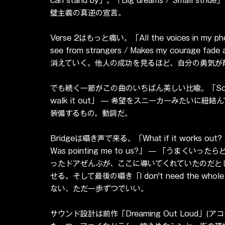
can stand by」。「Big dreams / Smal
璧主義の真逆の宣言。
Verse 2はもっと痛い。「All the voices in my phone / 
see from strangers / Makes my cour
消えていく。他人の成功を見るほど、自分の勇気が
でも続く一節がこの曲のいちばん美しい比喩。「So I lace my 
walk it out」 — 希望をスニーカーみたい
装備するもの。動詞だ。
Bridgeは囁き声で来る。「What if it works out? / Wha
Was pointing me to us?」 — 「うま
ったドアぜんぶが、ここに導いてくれていたのだとし
せる。そして最後の囁き「I don't need the whole 
ない、ただ一歩ずつでいい。
サウンド設計は前作「Dreaming Out Loud