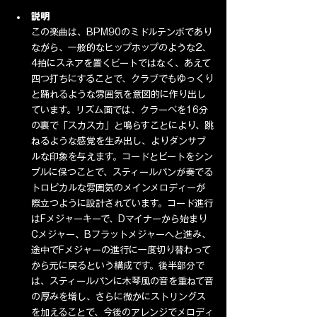
説明
この楽曲は、BPM90のミドルテンポであり
ながら、一般的なヒップホップのような2、
4拍にスネアを置くビートではなく、あえて
四つ打ちにすることで、クラブでもゆっくり
と踊れるような雰囲気を意図的に作り出し
ています。リズム面では、クラーベを16分
の裏で「スカスカ」と鳴らすことにより、跳
ねるような感覚を生み出し、よりダンサブ
ルな印象を与えます。コードとビートをシン
プルに保つことで、スティールパンが奏でる
トロピカルな雰囲気のメインメロディーが
際立つように設計されています。コード進行
はFメジャーキーで、Dマイナーから始まり
Cメジャー、Bフラットメジャーへと進み、
途中でFメジャーの進行に一度切り替わって
から元に戻るという構成です。後半部分で
は、スティールパンに木琴風の音を重ねて音
の厚みを増し、さらに微かにストリングス
を加えることで、今後のアレンジでメロディ