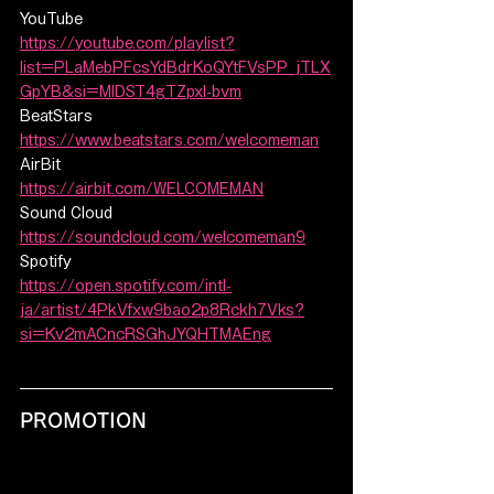
YouTube
https://youtube.com/playlist?
list=PLaMebPFcsYdBdrKoQYtFVsPP_jTLX
GpYB&si=MlDST4gTZpxl-bvm
BeatStars
https://www.beatstars.com/welcomeman
AirBit
https://airbit.com/WELCOMEMAN
Sound Cloud
https://soundcloud.com/welcomeman9
Spotify
https://open.spotify.com/intl-
ja/artist/4PkVfxw9bao2p8Rckh7Vks?
si=Kv2mACncRSGhJYQHTMAEng
PROMOTION