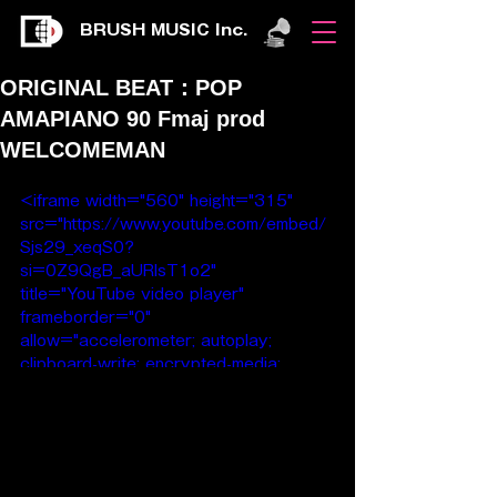
BRUSH MUSIC Inc.
ORIGINAL BEAT：POP
AMAPIANO 90 Fmaj prod
WELCOMEMAN
<iframe width="560" height="315" 
src="https://www.youtube.com/embed/
Sjs29_xeqS0?
si=0Z9QgB_aURlsT1o2" 
title="YouTube video player" 
frameborder="0" 
allow="accelerometer; autoplay; 
clipboard-write; encrypted-media; 
gyroscope; picture-in-picture; web-
share" referrerpolicy="strict-origin-
when-cross-origin" allowfullscreen>
</iframe>