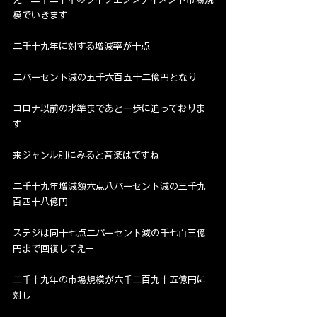
模でいきます
二千十九年に対する増減率が十点
二パーセント減の五千六百五十二億円となり
コロナ以前の水準まであと一歩に迫っておりま
す
来ジャンル別にみると音楽はですね
二千十九年増減額六点八パーセント減の三千九
百四十八億円
ステジは同十七点二パーセント減の千七百三億
円まで回復してえー
二千十九年の市場規模が六千二百九十五億円に
対し