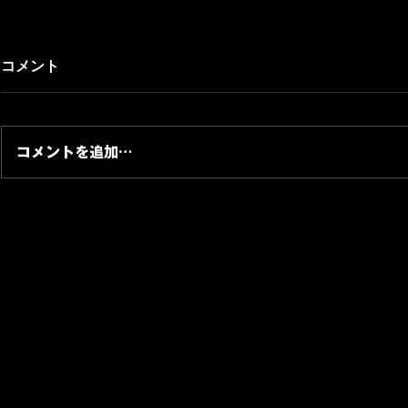
コメント
コメントを追加…
メタデータとレーベルコピー
プレスキッ
｜BtoCとBtoBを分ける音楽
成後に必ず
リリース戦略｜音楽ビジネス
｜音楽ビジ
研究所