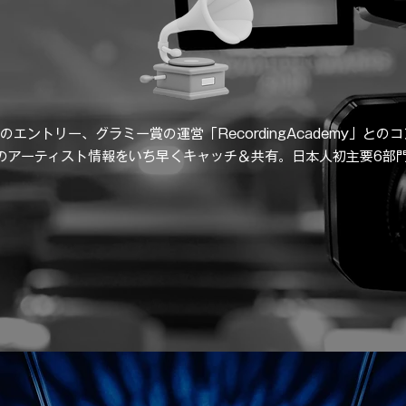
のエントリー、グラミー賞の運営「RecordingAcademy」との
界のアーティスト情報をいち早くキャッチ＆共有。日本人初主要6部