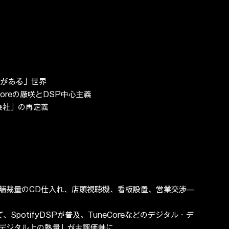
報がある」世界

Coreの厰咲とDSP中心主義

会社」の再定義

舗裁量のCD仕入れ、店頭視聴機、看板設置、営業交渉—
SpotifyDSPが普及。TuneCoreなどのデジタル・デ
デジタル上の熱量」が主評価軸に。