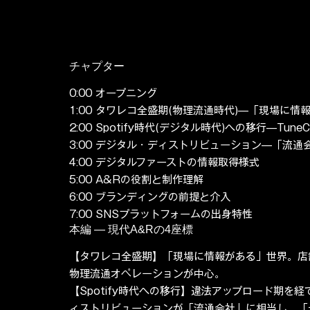
チャプター
0:00 オープニング

1:00 タワレコ全盛期(物理流通時代)—「現場に情
2:00 Spotify時代(デジタル時代)への移行—Tune
3:00 デジタル・ディストリビューション—「流通
4:00 デジタルファーストの情報取得様式

5:00 A&Rの役割と制作理解

6:00 ブランディングの前提と介入

7:00 SNSプラットフォームの出身特性
本編 — 現代A&Rの4座標
【タワレコ全盛期】「現場に情報がある」世界。店
物理流通オペレーションが中心。
【Spotify時代への移行】違法アップロード期を経て、
ィストリビューションが「流通会社」に相当し、「