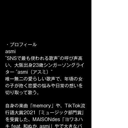
・プロフィール
asmi
“SNSで最も使われる歌声“の呼び声高
い、大阪出身23歳シンガーソングライ
ター “asmi（アスミ）”
唯一無二の愛らしい歌声で、年頃の女
の子が抱く恋愛の悩みや日常の想いを
切り取って歌う。
自身の楽曲「memory」や、TikTok流
行語大賞2021『ミュージック部門賞』
を受賞した、MAISONdes「ヨワネハ
キ feat. 和ぬか, asmi」やで大きなバ